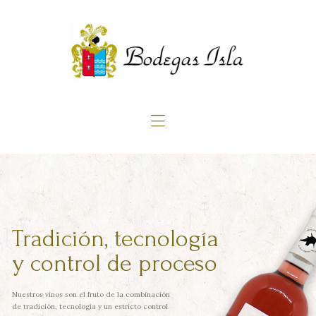
Home
Quienes somos
Productos
Blog
Contacto
Tradición, tecnología
y control de proceso
Nuestros vinos son el fruto de la combinación
de tradición, tecnología y un estricto control