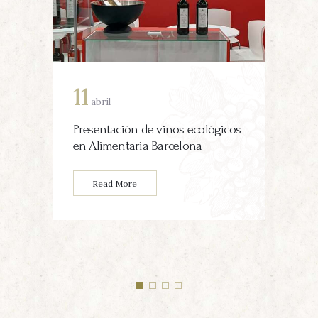
11
1
abril
Presentación de vinos ecológicos
2 
en Alimentaria Barcelona
C
2
Read More